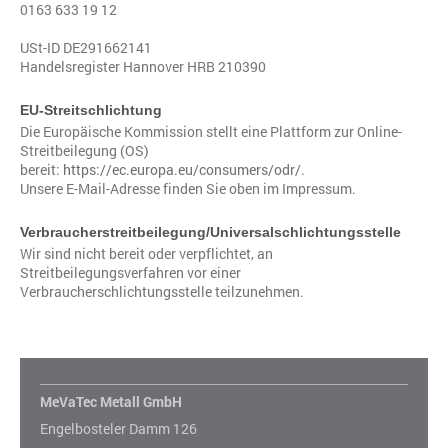
0163 633 19 12
USt-ID DE291662141
Handelsregister Hannover HRB 210390
EU-Streitschlichtung
Die Europäische Kommission stellt eine Plattform zur Online-
Streitbeilegung (OS)
bereit:
https://ec.europa.eu/consumers/odr/
.
Unsere E-Mail-Adresse finden Sie oben im Impressum.
Verbraucher­streit­beilegung/Universal­schlichtungs­stelle
Wir sind nicht bereit oder verpflichtet, an
Streitbeilegungsverfahren vor einer
Verbraucherschlichtungsstelle teilzunehmen.
MeVaTec Metall GmbH
Engelbosteler Damm 126